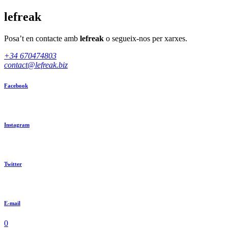
lefreak
Posa’t en contacte amb
lefreak
o segueix-nos per xarxes.
+34 670474803
contact@lefreak.biz
Facebook
Instagram
Twitter
E-mail
0