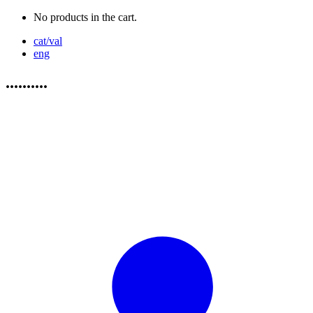
No products in the cart.
cat/val
eng
..........