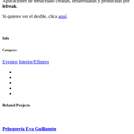
Aplicaciones de metacrilato creadas, desarrolladas y producidas por
lefreak
.
Si quieres ver el desfile, clica
aquí
.
Info
Category:
Eventos
Interior/Efímero
Related Projects
Peluquería Eva Guillamón